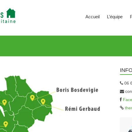
Accueil
L’équipe
P
INF
06 6
cont
Fac
the