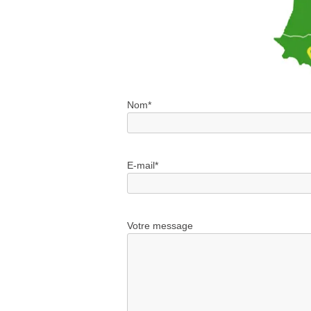
Nom*
Veuillez
E-mail*
laisser
ce
champ
vide.
Veuillez
Votre message
laisser
ce
champ
vide.