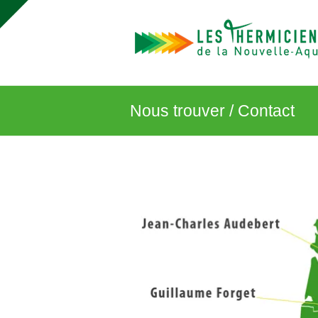
Thermiciens
Nouvelle-
Aquitaine
Conseils
Nous trouver / Contact
en
rénovation
énergétique
de
l'habitat