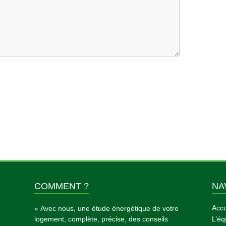
COMMENT ?
NA
Accu
« Avec nous, une étude énergétique de votre
logement, complète, précise, des conseils
L’éq